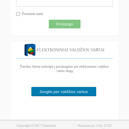
Prisiminti mane
Prisijungti
ELEKTRONINIAI VALDŽIOS VARTAI
Pastaba: būsite nukreipti į prisijungimo per elektroninius valdžios
vartus langą
Jungtis per valdžios vartus
Copyright © 2017 Valstybinė
Pramonės pr. 11A, 51327