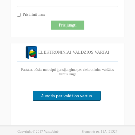
Prisiminti mane
Prisijungti
ELEKTRONINIAI VALDŽIOS VARTAI
Pastaba: būsite nukreipti į prisijungimo per elektroninius valdžios
vartus langą
Jungtis per valdžios vartus
Copyright © 2017 Valstybinė
Pramonės pr. 11A, 51327